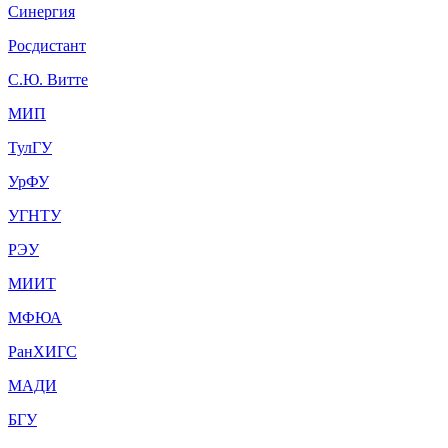
Синергия
Росдистант
С.Ю. Витте
МИП
ТулГУ
УрФУ
УГНТУ
РЭУ
МИИТ
МФЮА
РанХИГС
МАДИ
БГУ