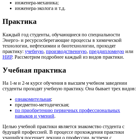
инженера-механика;
инженера-эколога и т.д.
Практика
Каждый год студенты, обучающиеся по специальности
Энерго- и ресурсосберегающие процессы в химической
технологии, нефтехимии и биотехнологии, проходят
практику:
учебную
,
производственную
,
преддипломную
или
НИР
. Рассмотрим подробнее каждый из видов практики.
Учебная практика
На 1-м и 2-м курсе обучения в высшем учебном заведении
студенты проходят учебную практику. Она бывает трех видов:
ознакомительная
;
предметно-методическая;
по приобретению первичных профессиональных
навыков и умений
.
Целью учебной практики является знакомство студента с
будущей профессией. В процессе прохождения практики
учащийся посещает лекции о профессии, встречи с