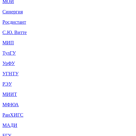
МОИ
Синергия
Росдистант
С.Ю. Витте
МИП
ТулГУ
УрФУ
УГНТУ
РЭУ
МИИТ
МФЮА
РанХИГС
МАДИ
БГУ