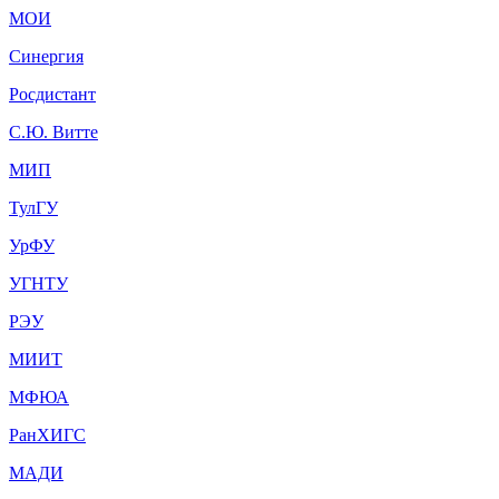
МОИ
Синергия
Росдистант
С.Ю. Витте
МИП
ТулГУ
УрФУ
УГНТУ
РЭУ
МИИТ
МФЮА
РанХИГС
МАДИ