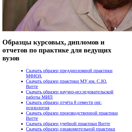
Образцы курсовых, дипломов и
отчетов по практике для ведущих
вузов
Скачать образец преддипломной практики
МФЮА
Скачать образец практики МУ им. С.Ю.
Витте
Скачать образец научно-исследовательской
работы МИП
Скачать образец отчёта 8 семестр орг.
психология
Скачать образец производственной практики
Витте
Скачать образец учебной практики Витте
Скачать образец ознакомительной практики