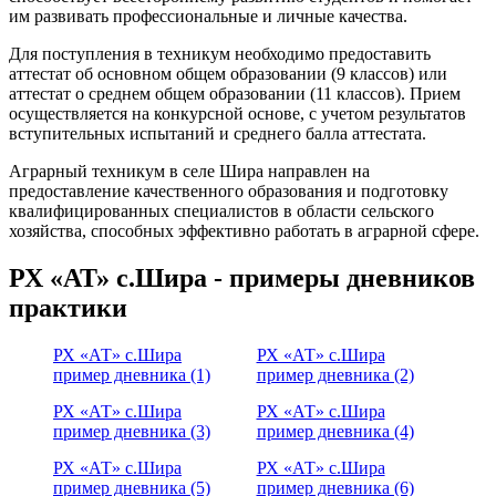
им развивать профессиональные и личные качества.
Для поступления в техникум необходимо предоставить
аттестат об основном общем образовании (9 классов) или
аттестат о среднем общем образовании (11 классов). Прием
осуществляется на конкурсной основе, с учетом результатов
вступительных испытаний и среднего балла аттестата.
Аграрный техникум в селе Шира направлен на
предоставление качественного образования и подготовку
квалифицированных специалистов в области сельского
хозяйства, способных эффективно работать в аграрной сфере.
РХ «АТ» с.Шира - примеры дневников
практики
РХ «АТ» с.Шира
РХ «АТ» с.Шира
пример дневника (1)
пример дневника (2)
РХ «АТ» с.Шира
РХ «АТ» с.Шира
пример дневника (3)
пример дневника (4)
РХ «АТ» с.Шира
РХ «АТ» с.Шира
пример дневника (5)
пример дневника (6)