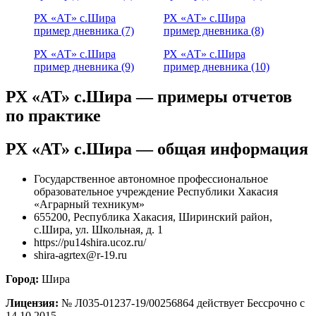
РХ «АТ» с.Шира
РХ «АТ» с.Шира
пример дневника (7)
пример дневника (8)
РХ «АТ» с.Шира
РХ «АТ» с.Шира
пример дневника (9)
пример дневника (10)
РХ «АТ» с.Шира — примеры отчетов
по практике
РХ «АТ» с.Шира — общая информация
Государственное автономное профессиональное
образовательное учреждение Республики Хакасия
«Аграрный техникум»
655200, Республика Хакасия, Ширинский район,
с.Шира, ул. Школьная, д. 1
https://pu14shira.ucoz.ru/
shira-agrtex@r-19.ru
Город:
Шира
Лицензия:
№ Л035-01237-19/00256864 действует Бессрочно с
14.10.2015