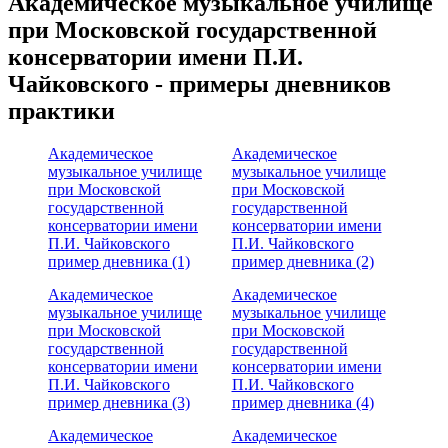
Академическое музыкальное училище
при Московской государственной
консерватории имени П.И.
Чайковского - примеры дневников
практики
Академическое
Академическое
музыкальное училище
музыкальное училище
при Московской
при Московской
государственной
государственной
консерватории имени
консерватории имени
П.И. Чайковского
П.И. Чайковского
пример дневника (1)
пример дневника (2)
Академическое
Академическое
музыкальное училище
музыкальное училище
при Московской
при Московской
государственной
государственной
консерватории имени
консерватории имени
П.И. Чайковского
П.И. Чайковского
пример дневника (3)
пример дневника (4)
Академическое
Академическое