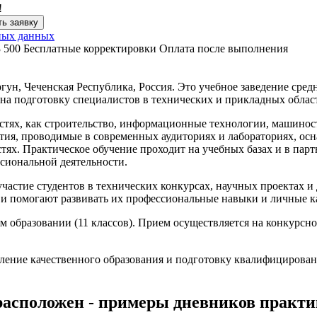
!
ь заявку
ных данных
3 500
Бесплатные корректировки
Оплата после выполнения
н, Чеченская Республика, Россия. Это учебное заведение средн
на подготовку специалистов в технических и прикладных облас
стях, как строительство, информационные технологии, машинос
нятия, проводимые в современных аудиториях и лабораториях, 
ях. Практическое обучение проходит на учебных базах и в парт
ссиональной деятельности.
астие студентов в технических конкурсах, научных проектах и 
и помогают развивать их профессиональные навыки и личные ка
м образовании (11 классов). Прием осуществляется на конкурсно
ление качественного образования и подготовку квалифицирова
расположен - примеры дневников практ