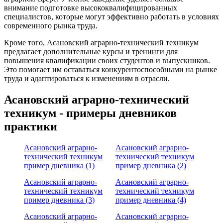
внимание подготовке высококвалифицированных
специалистов, которые могут эффективно работать в условиях
современного рынка труда.
Кроме того, Асановский аграрно-технический техникум
предлагает дополнительные курсы и тренинги для
повышения квалификации своих студентов и выпускников.
Это помогает им оставаться конкурентоспособными на рынке
труда и адаптироваться к изменениям в отрасли.
Асановский аграрно-технический
техникум - примеры дневников
практики
Асановский аграрно-
Асановский аграрно-
технический техникум
технический техникум
пример дневника (1)
пример дневника (2)
Асановский аграрно-
Асановский аграрно-
технический техникум
технический техникум
пример дневника (3)
пример дневника (4)
Асановский аграрно-
Асановский аграрно-