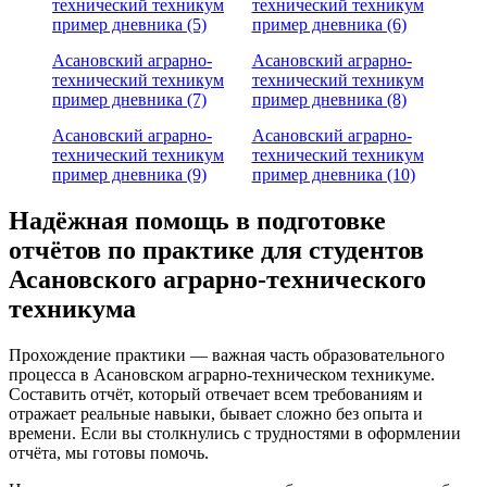
технический техникум
технический техникум
пример дневника (5)
пример дневника (6)
Асановский аграрно-
Асановский аграрно-
технический техникум
технический техникум
пример дневника (7)
пример дневника (8)
Асановский аграрно-
Асановский аграрно-
технический техникум
технический техникум
пример дневника (9)
пример дневника (10)
Надёжная помощь в подготовке
отчётов по практике для студентов
Асановского аграрно-технического
техникума
Прохождение практики — важная часть образовательного
процесса в Асановском аграрно-техническом техникуме.
Составить отчёт, который отвечает всем требованиям и
отражает реальные навыки, бывает сложно без опыта и
времени. Если вы столкнулись с трудностями в оформлении
отчёта, мы готовы помочь.