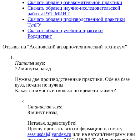
Скачать образец ознакомительной практики
Скачать образец научно-исследовательской
работы РУТ МИИТ
Скачать образец производственной практики
ТулГУ
Скачать образец учебной практики
Росдистант
Отзывы на “Асановский аграрно-технический техникум”
Наталья
says:
22 минуты назад
Нужны две производственные практики. Обе на базе
вуза, печати не нужны
Какая стоимость и сколько по времени займёт?
Станислав
says:
8 минут назад
Наталья, здравствуйте!
Прошу прислать всю информацию на почту
sessiusdal@yandex.ru
или на ватсап/телеграмм или
max по номеру +7 912 456-53-02. Моя помощница