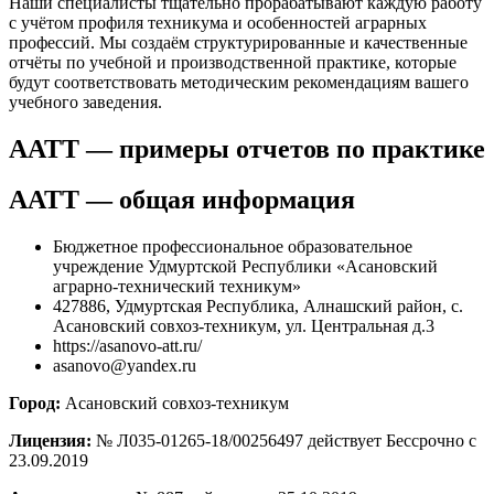
Наши специалисты тщательно прорабатывают каждую работу
с учётом профиля техникума и особенностей аграрных
профессий. Мы создаём структурированные и качественные
отчёты по учебной и производственной практике, которые
будут соответствовать методическим рекомендациям вашего
учебного заведения.
ААТТ — примеры отчетов по практике
ААТТ — общая информация
Бюджетное профессиональное образовательное
учреждение Удмуртской Республики «Асановский
аграрно-технический техникум»
427886, Удмуртская Республика, Алнашский район, с.
Асановский совхоз-техникум, ул. Центральная д.3
https://asanovo-att.ru/
asanovo@yandex.ru
Город:
Асановский совхоз-техникум
Лицензия:
№ Л035-01265-18/00256497 действует Бессрочно с
23.09.2019