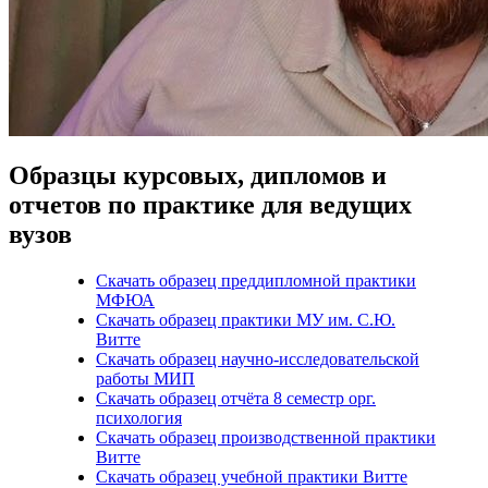
Образцы курсовых, дипломов и
отчетов по практике для ведущих
вузов
Скачать образец преддипломной практики
МФЮА
Скачать образец практики МУ им. С.Ю.
Витте
Скачать образец научно-исследовательской
работы МИП
Скачать образец отчёта 8 семестр орг.
психология
Скачать образец производственной практики
Витте
Скачать образец учебной практики Витте