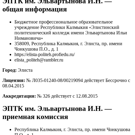
ЭПТК им. Эльвартынова И.Н. —
общая информация
Бюджетное профессиональное образовательное
учреждение Республики Калмыкия «Элистинский
политехнический колледж имени Эльвартынова Ильи
Нимановича»
358009, Республика Калмыкия, г. Элиста, пр. имени
Чонкушова П.О., д. 1
https://elista-politeh.profiedu.ru/
elista_politeh@rambler.ru
Город:
Элиста
Лицензия:
№ Л035-01240-08/00219094 действует Бессрочно с
08.04.2015
Аккредитация:
№ 326 действует с 12.08.2015
ЭПТК им. Эльвартынова И.Н. —
приемная комиссия
Республика Калмыкия, г. Элиста, пр. имени Чонкушова
П.О., д. 1