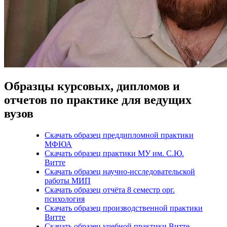
Образцы курсовых, дипломов и
отчетов по практике для ведущих
вузов
Скачать образец преддипломной практики
МФЮА
Скачать образец практики МУ им. С.Ю.
Витте
Скачать образец научно-исследовательской
работы МИП
Скачать образец отчёта 8 семестр орг.
психология
Скачать образец производственной практики
Витте
Скачать образец учебной практики Витте