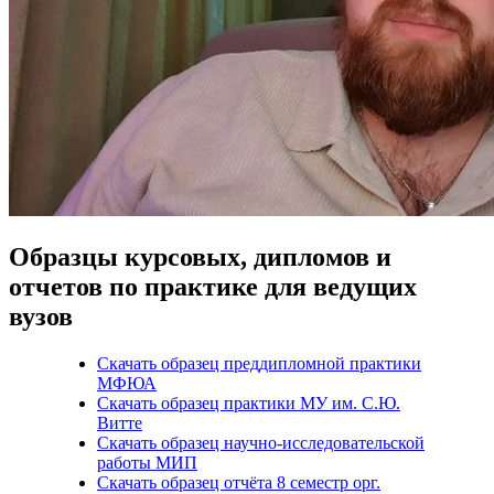
Образцы курсовых, дипломов и
отчетов по практике для ведущих
вузов
Скачать образец преддипломной практики
МФЮА
Скачать образец практики МУ им. С.Ю.
Витте
Скачать образец научно-исследовательской
работы МИП
Скачать образец отчёта 8 семестр орг.