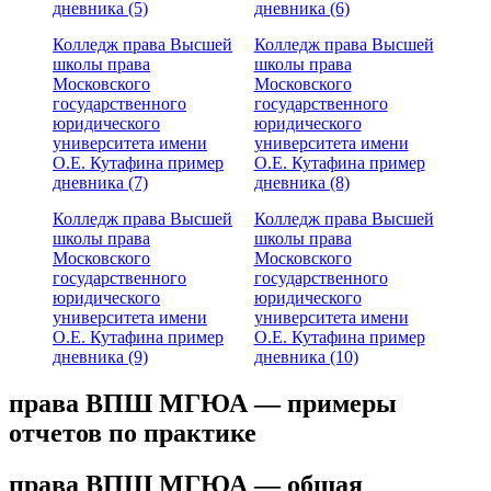
дневника (5)
дневника (6)
Колледж права Высшей
Колледж права Высшей
школы права
школы права
Московского
Московского
государственного
государственного
юридического
юридического
университета имени
университета имени
О.Е. Кутафина пример
О.Е. Кутафина пример
дневника (7)
дневника (8)
Колледж права Высшей
Колледж права Высшей
школы права
школы права
Московского
Московского
государственного
государственного
юридического
юридического
университета имени
университета имени
О.Е. Кутафина пример
О.Е. Кутафина пример
дневника (9)
дневника (10)
права ВПШ МГЮА — примеры
отчетов по практике
права ВПШ МГЮА — общая