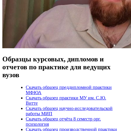
Образцы курсовых, дипломов и
отчетов по практике для ведущих
вузов
Скачать образец преддипломной практики
МФЮА
Скачать образец практики МУ им. С.Ю.
Витте
Скачать образец научно-исследовательской
работы МИП
Скачать образец отчёта 8 семестр орг.
психология
Скачать образец производственной практики