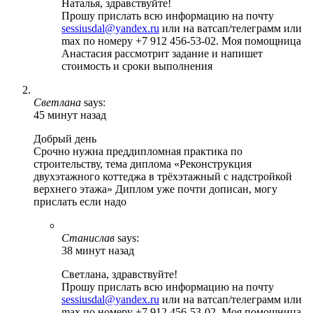
Наталья, здравствуйте!
Прошу прислать всю информацию на почту
sessiusdal@yandex.ru
или на ватсап/телеграмм или
max по номеру +7 912 456-53-02. Моя помощница
Анастасия рассмотрит задание и напишет
стоимость и сроки выполнения
Светлана
says:
45 минут назад
Добрый день
Срочно нужна преддипломная практика по
строительству, тема диплома «Реконструкция
двухэтажного коттеджа в трёхэтажный с надстройкой
верхнего этажа» Диплом уже почти дописан, могу
прислать если надо
Станислав
says:
38 минут назад
Светлана, здравствуйте!
Прошу прислать всю информацию на почту
sessiusdal@yandex.ru
или на ватсап/телеграмм или
max по номеру +7 912 456-53-02. Моя помощница