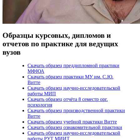
Образцы курсовых, дипломов и
отчетов по практике для ведущих
вузов
Скачать образец преддипломной практики
МФЮА
Скачать образец практики МУ им. С.Ю.
Витте
Скачать образец научно-исследовательской
работы МИП
Скачать образец отчёта 8 семестр орг.
психология
Скачать образец производственной практики
Витте
Скачать образец учебной практики Витте
Скачать образец ознакомительной практики
Скачать образец научно-исследовательской
работы РУТ МИИТ