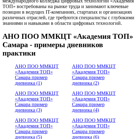
международного колледжа цифровых технологий «Академия
ТОП» востребованы на рынке труда и занимают ключевые
позиции в ведущих IT-компаниях, стартапах и организациях
различных отраслей, где требуются специалисты с глубокими
знаниями и навыками в области цифровых технологий.
АНО ПОО ММКЦТ «Академия ТОП»
Самара - примеры дневников
практики
АНО ПОО ММКЦТ
АНО ПОО ММКЦТ
«Академия ТОП»
«Академия ТОП»
Самара пример
Самара пример
дневника (1)
дневника (2)
АНО ПОО ММКЦТ
АНО ПОО ММКЦТ
«Академия ТОП»
«Академия ТОП»
Самара пример
Самара пример
дневника (3)
дневника (4)
АНО ПОО ММКЦТ
АНО ПОО ММКЦТ
«Академия ТОП»
«Академия ТОП»
Самара пример
Самара пример
дневника (5)
дневника (6)