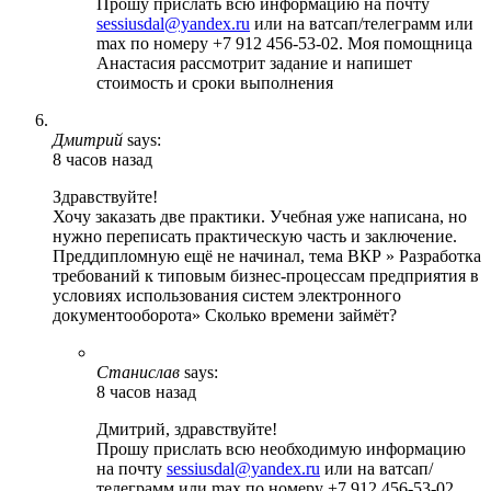
Прошу прислать всю информацию на почту
sessiusdal@yandex.ru
или на ватсап/телеграмм или
max по номеру +7 912 456-53-02. Моя помощница
Анастасия рассмотрит задание и напишет
стоимость и сроки выполнения
Дмитрий
says:
8 часов назад
Здравствуйте!
Хочу заказать две практики. Учебная уже написана, но
нужно переписать практическую часть и заключение.
Преддипломную ещё не начинал, тема ВКР » Разработка
требований к типовым бизнес-процессам предприятия в
условиях использования систем электронного
документооборота» Сколько времени займёт?
Станислав
says:
8 часов назад
Дмитрий, здравствуйте!
Прошу прислать всю необходимую информацию
на почту
sessiusdal@yandex.ru
или на ватсап/
телеграмм или max по номеру +7 912 456-53-02.