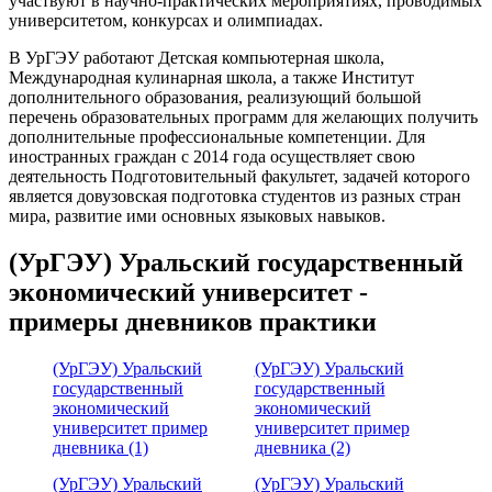
участвуют в научно-практических мероприятиях, проводимых
университетом, конкурсах и олимпиадах.
В УрГЭУ работают Детская компьютерная школа,
Международная кулинарная школа, а также Институт
дополнительного образования, реализующий большой
перечень образовательных программ для желающих получить
дополнительные профессиональные компетенции. Для
иностранных граждан с 2014 года осуществляет свою
деятельность Подготовительный факультет, задачей которого
является довузовская подготовка студентов из разных стран
мира, развитие ими основных языковых навыков.
(УрГЭУ) Уральский государственный
экономический университет -
примеры дневников практики
(УрГЭУ) Уральский
(УрГЭУ) Уральский
государственный
государственный
экономический
экономический
университет пример
университет пример
дневника (1)
дневника (2)
(УрГЭУ) Уральский
(УрГЭУ) Уральский