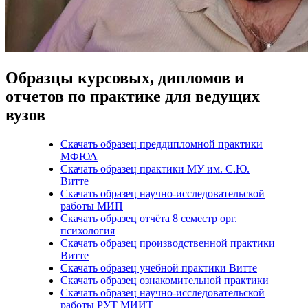
Образцы курсовых, дипломов и
отчетов по практике для ведущих
вузов
Скачать образец преддипломной практики
МФЮА
Скачать образец практики МУ им. С.Ю.
Витте
Скачать образец научно-исследовательской
работы МИП
Скачать образец отчёта 8 семестр орг.
психология
Скачать образец производственной практики
Витте
Скачать образец учебной практики Витте
Скачать образец ознакомительной практики
Скачать образец научно-исследовательской
работы РУТ МИИТ