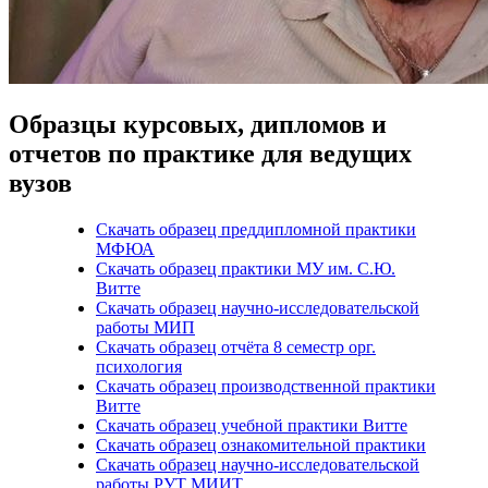
Образцы курсовых, дипломов и
отчетов по практике для ведущих
вузов
Скачать образец преддипломной практики
МФЮА
Скачать образец практики МУ им. С.Ю.
Витте
Скачать образец научно-исследовательской
работы МИП
Скачать образец отчёта 8 семестр орг.
психология
Скачать образец производственной практики
Витте
Скачать образец учебной практики Витте
Скачать образец ознакомительной практики
Скачать образец научно-исследовательской
работы РУТ МИИТ