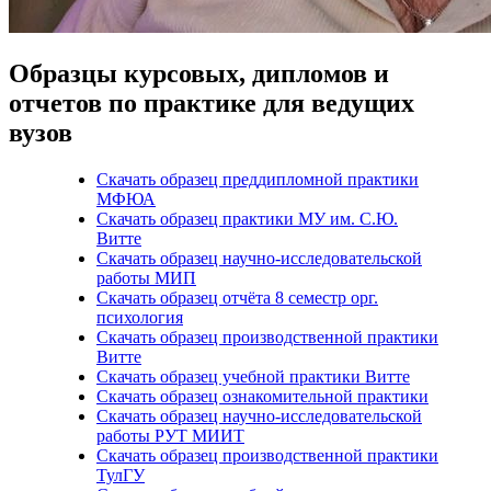
Образцы курсовых, дипломов и
отчетов по практике для ведущих
вузов
Скачать образец преддипломной практики
МФЮА
Скачать образец практики МУ им. С.Ю.
Витте
Скачать образец научно-исследовательской
работы МИП
Скачать образец отчёта 8 семестр орг.
психология
Скачать образец производственной практики
Витте
Скачать образец учебной практики Витте
Скачать образец ознакомительной практики
Скачать образец научно-исследовательской
работы РУТ МИИТ
Скачать образец производственной практики
ТулГУ