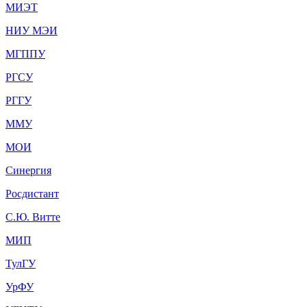
МИЭТ
НИУ МЭИ
МГППУ
РГСУ
РГГУ
ММУ
МОИ
Синергия
Росдистант
С.Ю. Витте
МИП
ТулГУ
УрФУ