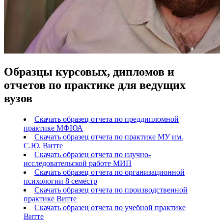
Образцы курсовых, дипломов и
отчетов по практике для ведущих
вузов
Скачать образец отчета по преддипломной
практике МФЮА
Скачать образец отчета по практике МУ им.
С.Ю. Витте
Скачать образец отчета по научно-
исследовательской работе МИП
Скачать образец отчета по организационной
психологии 8 семестр
Скачать образец отчета по производственной
практике Витте
Скачать образец отчета по учебной практике
Витте