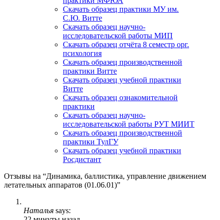
практики МФЮА
Скачать образец практики МУ им.
С.Ю. Витте
Скачать образец научно-
исследовательской работы МИП
Скачать образец отчёта 8 семестр орг.
психология
Скачать образец производственной
практики Витте
Скачать образец учебной практики
Витте
Скачать образец ознакомительной
практики
Скачать образец научно-
исследовательской работы РУТ МИИТ
Скачать образец производственной
практики ТулГУ
Скачать образец учебной практики
Росдистант
Отзывы на “Динамика, баллистика, управление движением
летательных аппаратов (01.06.01)”
Наталья
says:
22 минуты назад