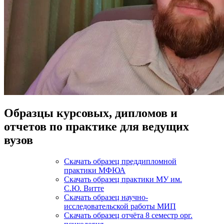
Образцы курсовых, дипломов и
отчетов по практике для ведущих
вузов
Скачать образец преддипломной
практики МФЮА
Скачать образец практики МУ им.
С.Ю. Витте
Скачать образец научно-
исследовательской работы МИП
Скачать образец отчёта 8 семестр орг.