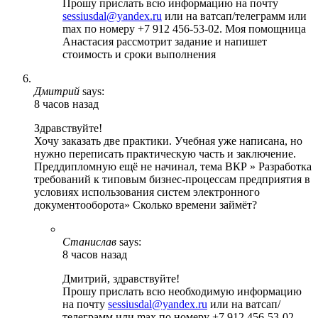
Прошу прислать всю информацию на почту
sessiusdal@yandex.ru
или на ватсап/телеграмм или
max по номеру +7 912 456-53-02. Моя помощница
Анастасия рассмотрит задание и напишет
стоимость и сроки выполнения
Дмитрий
says:
8 часов назад
Здравствуйте!
Хочу заказать две практики. Учебная уже написана, но
нужно переписать практическую часть и заключение.
Преддипломную ещё не начинал, тема ВКР » Разработка
требований к типовым бизнес-процессам предприятия в
условиях использования систем электронного
документооборота» Сколько времени займёт?
Станислав
says:
8 часов назад
Дмитрий, здравствуйте!
Прошу прислать всю необходимую информацию
на почту
sessiusdal@yandex.ru
или на ватсап/
телеграмм или max по номеру +7 912 456-53-02.