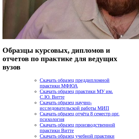
Образцы курсовых, дипломов и
отчетов по практике для ведущих
вузов
Скачать образец преддипломной
практики МФЮА
Скачать образец практики МУ им.
С.Ю. Витте
Скачать образец научно-
исследовательской работы МИП
Скачать образец отчёта 8 семестр орг.
психология
Скачать образец производственной
практики Витте
Скачать образец учебной практики