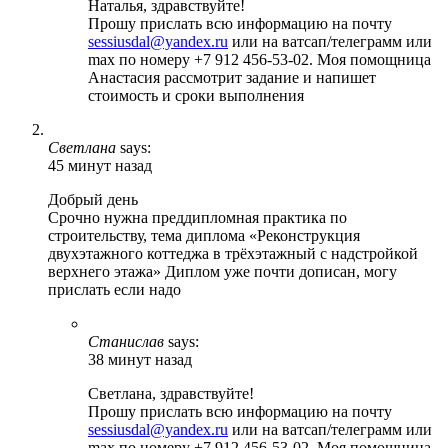
Наталья, здравствуйте!
Прошу прислать всю информацию на почту
sessiusdal@yandex.ru
или на ватсап/телеграмм или
max по номеру +7 912 456-53-02. Моя помощница
Анастасия рассмотрит задание и напишет
стоимость и сроки выполнения
Светлана
says:
45 минут назад
Добрый день
Срочно нужна преддипломная практика по
строительству, тема диплома «Реконструкция
двухэтажного коттеджа в трёхэтажный с надстройкой
верхнего этажа» Диплом уже почти дописан, могу
прислать если надо
Станислав
says:
38 минут назад
Светлана, здравствуйте!
Прошу прислать всю информацию на почту
sessiusdal@yandex.ru
или на ватсап/телеграмм или
max по номеру +7 912 456-53-02. Моя помощница