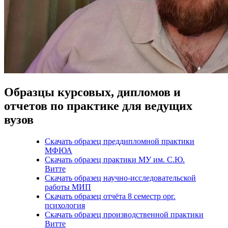
Образцы курсовых, дипломов и
отчетов по практике для ведущих
вузов
Скачать образец преддипломной практики
МФЮА
Скачать образец практики МУ им. С.Ю.
Витте
Скачать образец научно-исследовательской
работы МИП
Скачать образец отчёта 8 семестр орг.
психология
Скачать образец производственной практики
Витте