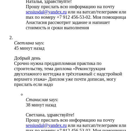
Наталья, здравствуйте!
Прошу прислать всю информацию на почту
sessiusdal@yandex.ru
или на ватсап/телеграмм или
max по номеру +7 912 456-53-02. Моя помощница
Анастасия рассмотрит задание и напишет
стоимость и сроки выполнения
Светлана
says:
45 минут назад
Добрый день
Срочно нужна преддипломная практика по
строительству, тема диплома «Реконструкция
двухэтажного коттеджа в трёхэтажный с надстройкой
верхнего этажа» Диплом уже почти дописан, могу
прислать если надо
Станислав
says:
38 минут назад
Светлана, здравствуйте!
Прошу прислать всю информацию на почту
sessiusdal@yandex.ru
или на ватсап/телеграмм или
max по номеру +7 912 456-53-02. Моя помощница