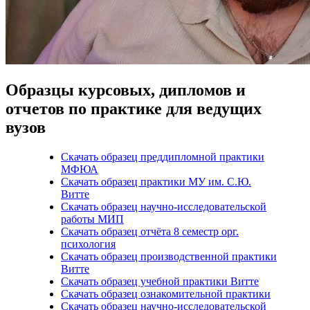
Образцы курсовых, дипломов и
отчетов по практике для ведущих
вузов
Скачать образец преддипломной практики
МФЮА
Скачать образец практики МУ им. С.Ю.
Витте
Скачать образец научно-исследовательской
работы МИП
Скачать образец отчёта 8 семестр орг.
психология
Скачать образец производственной практики
Витте
Скачать образец учебной практики Витте
Скачать образец ознакомительной практики
Скачать образец научно-исследовательской