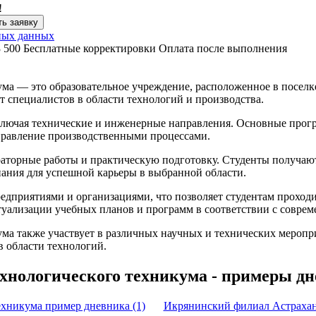
!
ь заявку
ных данных
3 500
Бесплатные корректировки
Оплата после выполнения
а — это образовательное учреждение, расположенное в поселке
т специалистов в области технологий и производства.
ключая технические и инженерные направления. Основные прогр
правление производственными процессами.
ораторные работы и практическую подготовку. Студенты получа
нания для успешной карьеры в выбранной области.
приятиями и организациями, что позволяет студентам проходи
ктуализации учебных планов и программ в соответствии с совре
ма также участвует в различных научных и технических меропр
в области технологий.
хнологического техникума - примеры д
хникума пример дневника (1)
Икрянинский филиал Астраханс