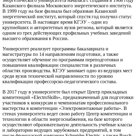
энергетического университета началась с создания в 1968 году
Казанского филиала Московского энергетического института.
В 1999 году на базе филиала был образован Казанский
энергетический институт, который спустя год получил статус
университета. В настоящее время КГЭУ – один из
крупнейших и авторитетных вузов региона, который является
одним из трех действующих профильных учебных заведений
высшего образования в России.
Университет реализует программы бакалавриата и
магистратуры по 14 направлениям подготовки, а также
осуществляет обучение по программам переподготовки и
повышения квалификации специалистов в различных
областях производства. КГЭУ занимает одно из ведущих мест
среди вузов технической направленности по уровню
квалификации профессорско-педагогического состава.
В 2017 году в университете был открыт Центр прикладных
компетенций «ElectroSkills», предназначенный для подготовки
участников к конкурсам и чемпионатам профессионального
мастерства в компетенции «Электромонтажные работы». В
стенах университета ведет свою работу Центр компетенции и
технологии в области энергоснабжения, на базе которого
осуществляют образовательную деятельность учебные классы
и лаборатории ведущих зарубежных предприятий, в том
числе французской компании Schneider Electric, а также Bosch