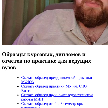
Образцы курсовых, дипломов и
отчетов по практике для ведущих
вузов
Скачать образец преддипломной практики
МФЮА
Скачать образец практики МУ им. С.Ю.
Витте
Скачать образец научно-исследовательской
работы МИП
Скачать образец отчёта 8 семестр орг.
психология