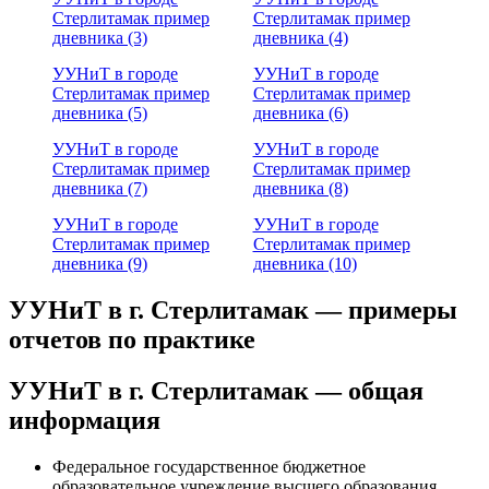
Стерлитамак пример
Стерлитамак пример
дневника (3)
дневника (4)
УУНиТ в городе
УУНиТ в городе
Стерлитамак пример
Стерлитамак пример
дневника (5)
дневника (6)
УУНиТ в городе
УУНиТ в городе
Стерлитамак пример
Стерлитамак пример
дневника (7)
дневника (8)
УУНиТ в городе
УУНиТ в городе
Стерлитамак пример
Стерлитамак пример
дневника (9)
дневника (10)
УУНиТ в г. Стерлитамак — примеры
отчетов по практике
УУНиТ в г. Стерлитамак — общая
информация
Федеральное государственное бюджетное
образовательное учреждение высшего образования