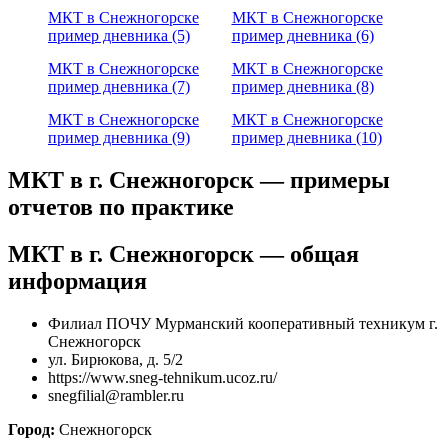
МКТ в Снежногорске
МКТ в Снежногорске
пример дневника (5)
пример дневника (6)
МКТ в Снежногорске
МКТ в Снежногорске
пример дневника (7)
пример дневника (8)
МКТ в Снежногорске
МКТ в Снежногорске
пример дневника (9)
пример дневника (10)
МКТ в г. Снежногорск — примеры
отчетов по практике
МКТ в г. Снежногорск — общая
информация
Филиал ПОЧУ Мурманский кооперативный техникум г.
Снежногорск
ул. Бирюкова, д. 5/2
https://www.sneg-tehnikum.ucoz.ru/
snegfilial@rambler.ru
Город:
Снежногорск