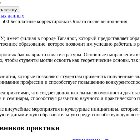
!
ь заявку
ных данных
3 500
Бесплатные корректировки
Оплата после выполнения
) имеет филиал в городе Таганрог, который предоставляет обр
твенное образование, которое позволит им успешно работать в 
уровнях бакалавриата и магистратуры. Основные направления 
о, чтобы студенты могли освоить как теоретические основы, та
занятия, которые позволяют студентам применять полученные зн
 понимание профессии и способствует повышению конкурентоспо
дприятиями, что создает дополнительные возможности для стаж
и семинары, способствуя развитию научного и практического п
ные внеучебные мероприятия и культурные инициативы, которые 
щую и динамичную образовательную среду, способствующую всес
евников практики