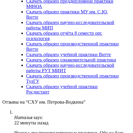
Скачать образец преддипломной практики
МФЮА
Скачать образец практики МУ им. С.Ю.
Витте
Скачать образец научно-исследовательской
работы МИП
Скачать образец отчёта 8 семестр орг.
психология
Скачать образец производственной практики
Витте
Скачать образец учебной практики Витте
Скачать образец ознакомительной практики
Скачать образец научно-исследовательской
работы РУТ МИИТ
Скачать образец производственной практики
ТулГУ
Скачать образец учебной практики
Росдистант
Отзывы на “СХУ им. Петрова-Водкина”
Наталья
says:
22 минуты назад
Нужны две производственные практики. Обе на базе