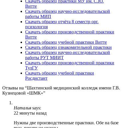
Скачать образец практики МУ им. С.Ю.
Витте
Скачать образец научно-исследовательской
работы МИП
Скачать образец отчёта 8 семестр орг.
психология
Скачать образец производственной практики
Витте
Скачать образец учебной практики Витте
Скачать образец ознакомительной практики
Скачать образец научно-исследовательской
работы РУТ МИИТ
Скачать образец производственной практики
ТулГУ
Скачать образец учебной практики
Росдистант
Отзывы на “Шахтинский медицинский колледж имени Г.В.
Кузнецовой «ШМК»”
Наталья
says:
22 минуты назад
Нужны две производственные практики. Обе на базе
вуза, печати не нужны