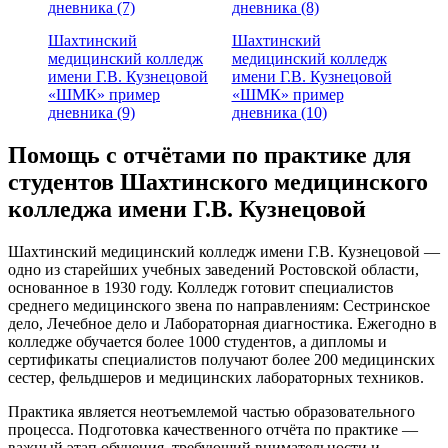
дневника (7)
дневника (8)
Шахтинский
Шахтинский
медицинский колледж
медицинский колледж
имени Г.В. Кузнецовой
имени Г.В. Кузнецовой
«ШМК» пример
«ШМК» пример
дневника (9)
дневника (10)
Помощь с отчётами по практике для
студентов Шахтинского медицинского
колледжа имени Г.В. Кузнецовой
Шахтинский медицинский колледж имени Г.В. Кузнецовой —
одно из старейших учебных заведений Ростовской области,
основанное в 1930 году.
Колледж готовит специалистов
среднего медицинского звена по направлениям: Сестринское
дело, Лечебное дело и Лабораторная диагностика.
Ежегодно в
колледже обучается более 1000 студентов, а дипломы и
сертификаты специалистов получают более 200 медицинских
сестер, фельдшеров и медицинских лабораторных техников.
Практика является неотъемлемой частью образовательного
процесса.
Подготовка качественного отчёта по практике —
важный этап обучения, требующий внимательности и