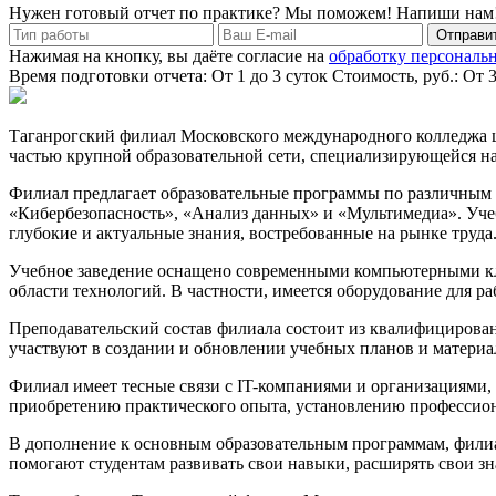
Нужен готовый отчет по практике? Мы поможем! Напиши нам
Отправит
Нажимая на кнопку, вы даёте согласие на
обработку персональ
Время подготовки отчета: От 1 до 3 суток
Стоимость, руб.: От 
Таганрогский филиал Московского международного колледжа ц
частью крупной образовательной сети, специализирующейся н
Филиал предлагает образовательные программы по различным 
«Кибербезопасность», «Анализ данных» и «Мультимедиа». Учеб
глубокие и актуальные знания, востребованные на рынке труда
Учебное заведение оснащено современными компьютерными кла
области технологий. В частности, имеется оборудование для 
Преподавательский состав филиала состоит из квалифицирова
участвуют в создании и обновлении учебных планов и материал
Филиал имеет тесные связи с IT-компаниями и организациями, 
приобретению практического опыта, установлению профессион
В дополнение к основным образовательным программам, филиал
помогают студентам развивать свои навыки, расширять свои 